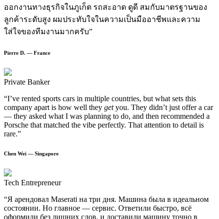
ออกงานทางธุรกิจในภูเก็ต รถสะอาด ดูดี สมกับมาตรฐานของ
ลูกค้าระดับสูง ผมประทับใจในความเป็นมืออาชีพและความ
ใส่ใจของทีมงานมากครับ”
Pierre D. — France
Private Banker
“I’ve rented sports cars in multiple countries, but what sets this
company apart is how well they
get
you. They didn’t just offer a car
— they asked what I was planning to do, and then recommended a
Porsche that matched the vibe perfectly. That attention to detail is
rare.”
Chen Wei — Singapore
Tech Entrepreneur
“Я арендовал Maserati на три дня. Машина была в идеальном
состоянии. Но главное — сервис. Ответили быстро, всё
оформили без лишних слов, и доставили машину точно в